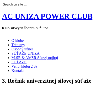
AC UNIZA POWER CLUB
Klub silových športov v Žiline
O klube
Tréningy
Osobný tréner
SÚŤAŽE UNIZA
M-SR & AMSR Silový trojboj
SÚŤAŽE
Venuj klubu 2 %
Kontakt
3. Ročník univerzitnej silovej súťaže