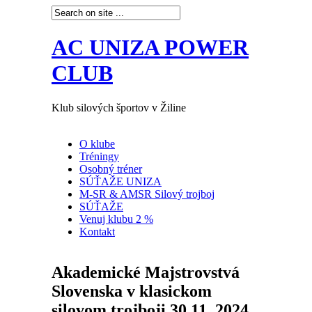
AC UNIZA POWER
CLUB
Klub silových športov v Žiline
O klube
Tréningy
Osobný tréner
SÚŤAŽE UNIZA
M-SR & AMSR Silový trojboj
SÚŤAŽE
Venuj klubu 2 %
Kontakt
Akademické Majstrovstvá
Slovenska v klasickom
silovom trojboji 30.11. 2024