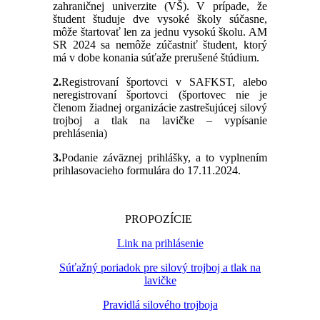
zahraničnej univerzite (VŠ). V prípade, že
študent študuje dve vysoké školy súčasne,
môže štartovať len za jednu vysokú školu. AM
SR 2024 sa nemôže zúčastniť študent, ktorý
má v dobe konania súťaže prerušené štúdium.
2.
Registrovaní športovci v SAFKST, alebo
neregistrovaní športovci (športovec nie je
členom žiadnej organizácie zastrešujúcej silový
trojboj a tlak na lavičke – vypísanie
prehlásenia)
3.
Podanie záväznej prihlášky, a to vyplnením
prihlasovacieho formulára do 17.11.2024.
PROPOZÍCIE
Link na prihlásenie
Súťažný poriadok pre silový trojboj a tlak na
lavičke
Pravidlá silového trojboja