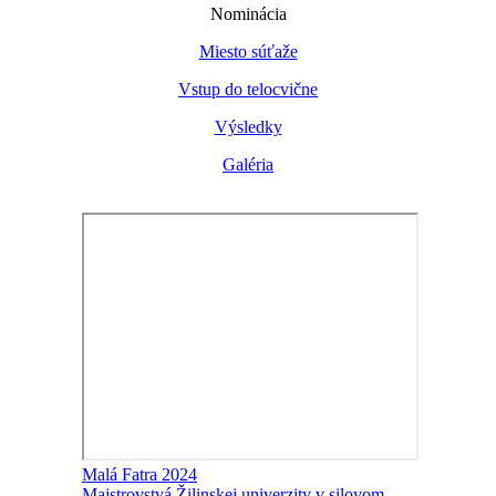
Nominácia
Miesto súťaže
Vstup do telocvične
Výsledky
Galéria
Malá Fatra 2024
Majstrovstvá Žilinskej univerzity v silovom