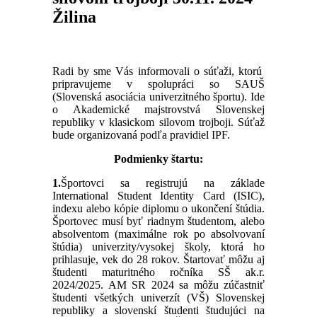
Žilina
Radi by sme Vás informovali o súťaži, ktorú
pripravujeme v spolupráci so SAUŠ
(Slovenská asociácia univerzitného športu). Ide
o Akademické majstrovstvá Slovenskej
republiky v klasickom silovom trojboji. Súťaž
bude organizovaná podľa pravidiel IPF.
Podmienky štartu:
1.
Športovci sa registrujú na základe
International Student Identity Card (ISIC),
indexu alebo kópie diplomu o ukončení štúdia.
Športovec musí byť riadnym študentom, alebo
absolventom (maximálne rok po absolvovaní
štúdia) univerzity/vysokej školy, ktorá ho
prihlasuje, vek do 28 rokov. Štartovať môžu aj
študenti maturitného ročníka SŠ ak.r.
2024/2025. AM SR 2024 sa môžu zúčastniť
študenti všetkých univerzít (VŠ) Slovenskej
republiky a slovenskí študenti študujúci na