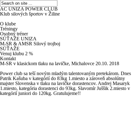
AC UNIZA POWER CLUB
Klub silových športov v Žiline
O klube
Tréningy
Osobný tréner
SÚŤAŽE UNIZA
M-SR & AMSR Silový trojboj
SÚŤAŽE
Venuj klubu 2 %
Kontakt
M-SR v klasickom tlaku na lavičke, Michalovce 20.10. 2018
Power club sa teší novým mladým talentovaným pretekárom. Dnes
Patrik Kašuba v kategórií do 83kg 1.miesto a zároveň absolútny
majster Slovenska v tlaku na lavičke dorastencov. Andrej Masaryk
1.miesto, kategória dorastenci do 93kg. Slavomír Juššik 2.miesto v
kategórií juniori do 120kg. Gratulujeme!!