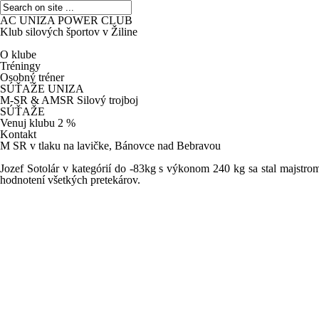
AC UNIZA POWER CLUB
Klub silových športov v Žiline
O klube
Tréningy
Osobný tréner
SÚŤAŽE UNIZA
M-SR & AMSR Silový trojboj
SÚŤAŽE
Venuj klubu 2 %
Kontakt
M SR v tlaku na lavičke, Bánovce nad Bebravou
Jozef Sotolár v kategórií do -83kg s výkonom 240 kg sa stal majstro
hodnotení všetkých pretekárov.