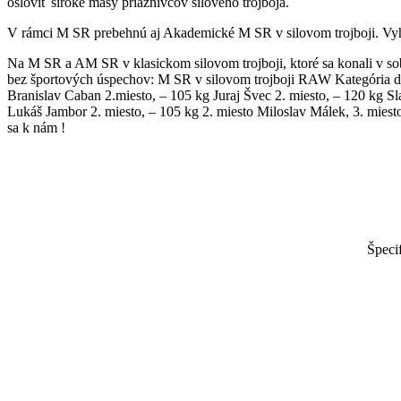
osloviť široké masy priaznivcov silového trojboja.
V rámci M SR prebehnú aj Akademické M SR v silovom trojboji. Vyhod
Na M SR a AM SR v klasickom silovom trojboji, ktoré sa konali v sobo
bez športových úspechov: M SR v silovom trojboji RAW Kategória dora
Branislav Caban 2.miesto, – 105 kg Juraj Švec 2. miesto, – 120 kg S
Lukáš Jambor 2. miesto, – 105 kg 2. miesto Miloslav Málek, 3. miesto
sa k nám !
Špeci