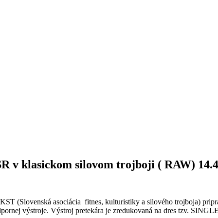
 v klasickom silovom trojboji ( RAW) 14.
ovenská asociácia fitnes, kulturistiky a silového trojboja) pripra
dpornej výstroje. Výstroj pretekára je zredukovaná na dres tzv. SINGL