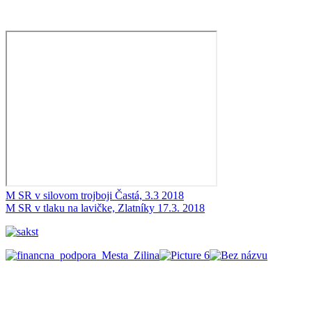
M SR v silovom trojboji Častá, 3.3 2018
M SR v tlaku na lavičke, Zlatníky 17.3. 2018