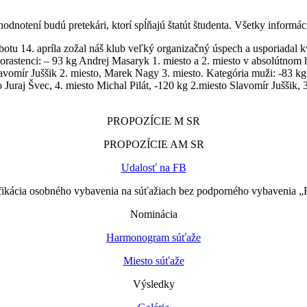
notení budú pretekári, ktorí spĺňajú štatút študenta. Všetky informá
tu 14. apríla zožal náš klub veľký organizačný úspech a usporiadal kv
stenci: – 93 kg Andrej Masaryk 1. miesto a 2. miesto v absolútnom ho
lavomír Juššik 2. miesto, Marek Nagy 3. miesto. Kategória muži: -83 
 Juraj Švec, 4. miesto Michal Pilát, -120 kg 2.miesto Slavomír Juššik,
PROPOZÍCIE M SR
PROPOZÍCIE AM SR
Udalosť na FB
fikácia osobného vybavenia na súťažiach bez podporného vybavenia
Nominácia
Harmonogram súťaže
Miesto súťaže
Výsledky