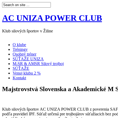
AC UNIZA POWER CLUB
Klub silových športov v Žiline
O klube
Tréningy
Osobný tréner
SÚŤAŽE UNIZA
M-SR & AMSR Silový trojboj
SÚŤAŽE
Venuj klubu 2 %
Kontakt
Majstrovstvá Slovenska a Akademické M SR
Klub silových športov AC UNIZA POWER CLUB z poverenia SAFKST (Sl
podľa pravidiel IPF. Súťaž určená pre trojbojárov súťažiacich bez po