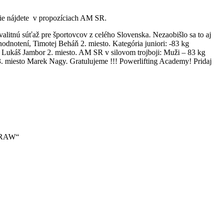
cie nájdete v propozíciach AM SR.
alitnú súťaž pre športovcov z celého Slovenska. Nezaobišlo sa to aj
dnotení, Timotej Beháň 2. miesto. Kategória juniori: -83 kg
kg Lukáš Jambor 2. miesto. AM SR v silovom trojboji: Muži – 83 kg
 3. miesto Marek Nagy. Gratulujeme !!! Powerlifting Academy! Pridaj
 „RAW“