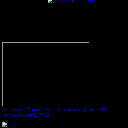
podmienky a spoluprácu
Majstrovstvá Žilinskej Univerzity v silovom trojboji 2016
Slovenský pohár RAW 2017