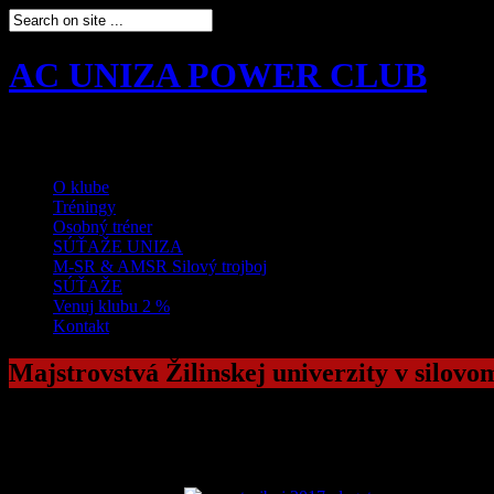
AC UNIZA POWER CLUB
Klub silových športov v Žiline
O klube
Tréningy
Osobný tréner
SÚŤAŽE UNIZA
M-SR & AMSR Silový trojboj
SÚŤAŽE
Venuj klubu 2 %
Kontakt
Majstrovstvá Žilinskej univerzity v silovo
Majstrovstvá Žilinskej univerzity v Žiline v silovom trojboji 14.11. 20
Ďakujem všetkým ktorí sa zúčastnili tohto športového podujatia. Veľk