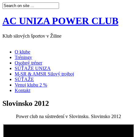
AC UNIZA POWER CLUB
Klub silových športov v Žiline
O klube
Tréningy
Osobný tréner
SÚŤAŽE UNIZA
M-SR & AMSR Silový trojboj
SÚŤAŽE
Venuj klubu 2 %
Kontakt
Slovinsko 2012
Power club na sústredení v Slovinsku. Slovinsko 2012