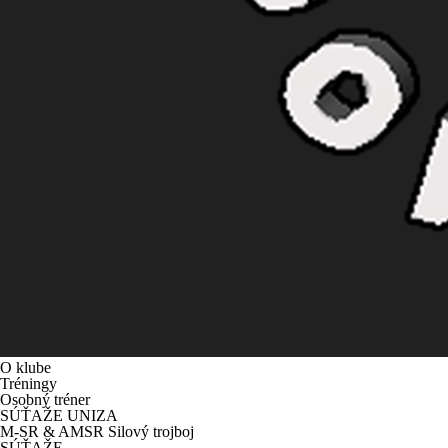
O klube
Tréningy
Osobný tréner
SÚŤAŽE UNIZA
M-SR & AMSR Silový trojboj
SÚŤAŽE