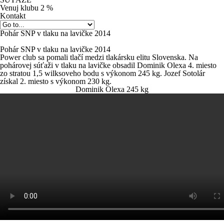
Venuj klubu 2 %
Kontakt
Pohár SNP v tlaku na lavičke 2014
Pohár SNP v tlaku na lavičke 2014
Power club sa pomali tlačí medzi tlakársku elitu Slovenska. Na
pohárovej súťaži v tlaku na lavičke obsadil Dominik Olexa 4. miesto
zo stratou 1,5 wilksoveho bodu s výkonom 245 kg. Jozef Sotolár
získal 2. miesto s výkonom 230 kg.
Dominik Olexa 245 kg