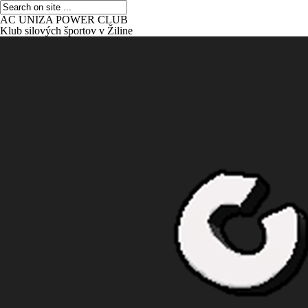
AC UNIZA POWER CLUB
Klub silových športov v Žiline